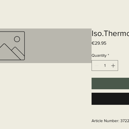
Elektrisch systeem
Diensten
Web
Iso.Therm
Price
€29.95
Quantity
*
Article Number: 372