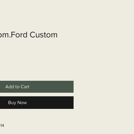
shop
Over ons
Contact
om.Ford Custom
Add to Cart
Buy Now
214