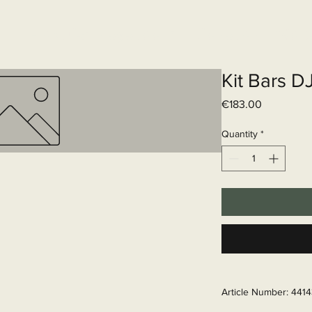
Elektrisch systeem
Diensten
Web
Kit Bars D
Price
€183.00
Quantity
*
Article Number: 441