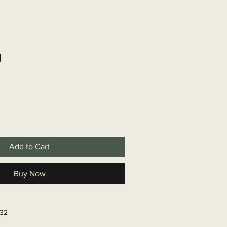
shop
Over ons
Contact
J
Add to Cart
Buy Now
432