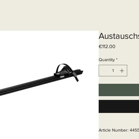
Elektrisch systeem
Diensten
Web
Austausch
Price
€112.00
Quantity
*
Article Number: 445