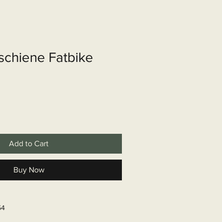
shop
Over ons
Contact
schiene Fatbike
Add to Cart
Buy Now
54