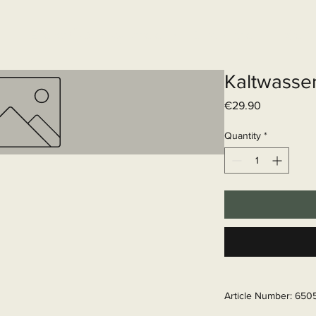
Elektrisch systeem
Diensten
Web
Kaltwasse
Price
€29.90
Quantity
*
Article Number: 650