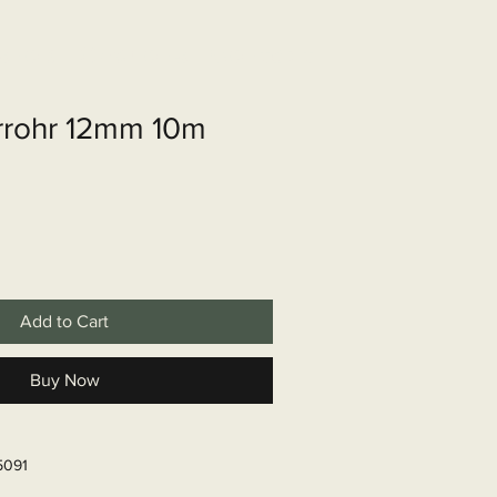
shop
Over ons
Contact
rrohr 12mm 10m
Add to Cart
Buy Now
5091