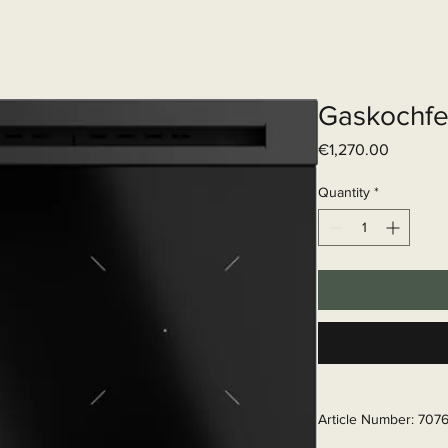
Elektrisch systeem
Diensten
Web
Gaskochfe
Price
€1,270.00
Quantity
*
Article Number: 707