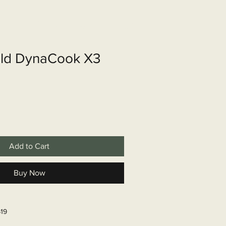
shop
Over ons
Contact
ld DynaCook X3
Add to Cart
Buy Now
619