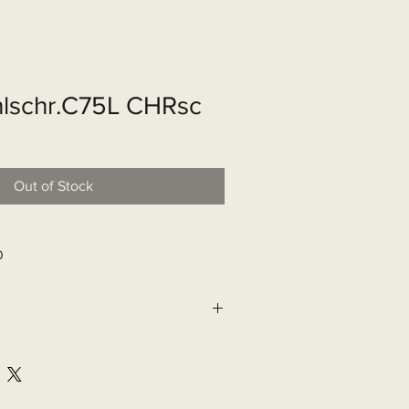
shop
Over ons
Contact
lschr.C75L CHRsc
Out of Stock
0