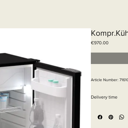
Elektrisch systeem
Diensten
Web
Kompr.Küh
Price
€970.00
Article Number: 7161
Delivery time
6 - 10 business days