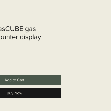
shop
Over ons
Contact
GasCUBE gas
ounter display
Add to Cart
Buy Now