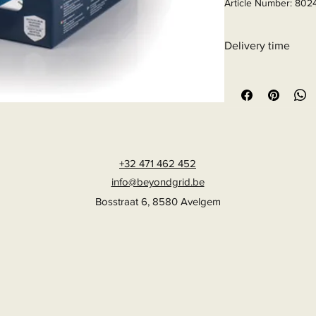
Article Number: 802
Delivery time
6 - 10 business days
+32 471 462 452
info@beyondgrid.be
Bosstraat 6, 8580 Avelgem