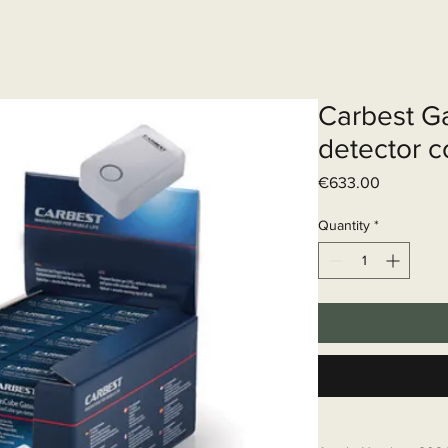
Elektrisch systeem
Diensten
Web
Carbest 
detector c
Price
€633.00
Quantity
*