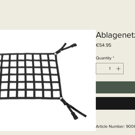
Elektrisch systeem
Diensten
Web
Ablagenet
Price
€54.95
Quantity
*
Article Number: 90