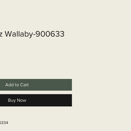
shop
Over ons
Contact
z Wallaby-900633
Add to Cart
Buy Now
06334