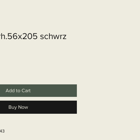
shop
Over ons
Contact
rh.56x205 schwrz
Add to Cart
Buy Now
643