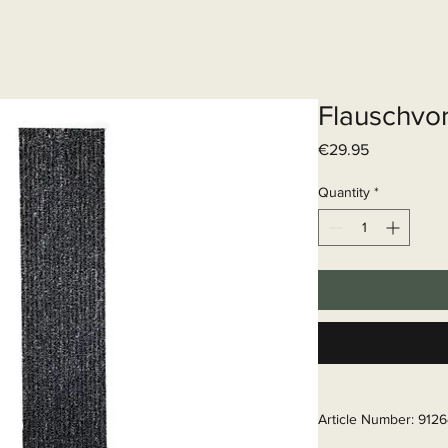
Elektrisch systeem
Diensten
Web
Flauschvo
Price
€29.95
Quantity
*
Article Number: 912