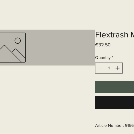
Elektrisch systeem
Diensten
Web
Flextrash 
Price
€32.50
Quantity
*
Article Number: 915