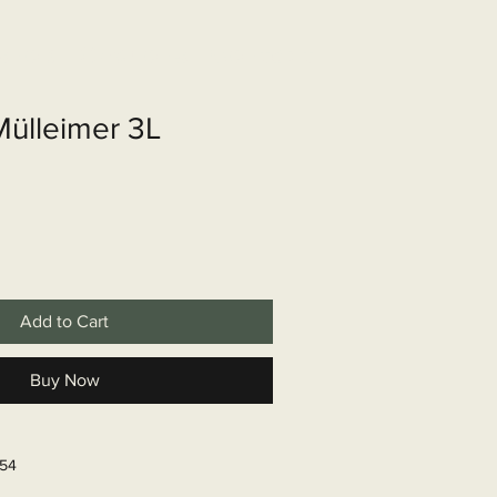
shop
Over ons
Contact
Mülleimer 3L
Add to Cart
Buy Now
654