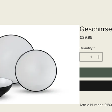
Elektrisch systeem
Diensten
Web
Geschirrse
Price
€39.95
Quantity
*
Article Number: 9180