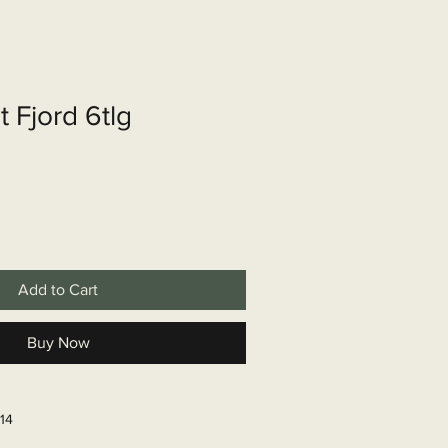
shop
Over ons
Contact
t Fjord 6tlg
Add to Cart
Buy Now
14